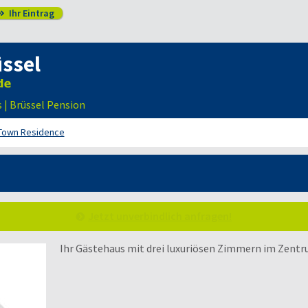
Ihr Eintrag

ssel
 | Brüssel Pension
own Residence
Jetzt unverbindlich anfragen!
Ihr Gästehaus mit drei luxuriösen Zimmern im Zentr