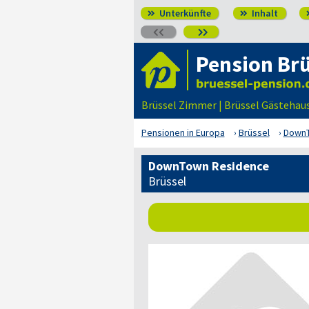
Unterkünfte
Inhalt




Pension Brü
Brüssel Zimmer | Brüssel Gästehaus
Pensionen in Europa
Brüssel
DownT
DownTown Residence
Brüssel