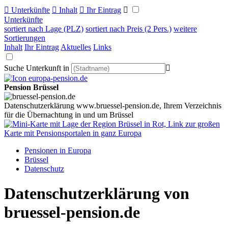

Unterkünfte

Inhalt

Ihr Eintrag

Unterkünfte
sortiert nach Lage (PLZ)
sortiert nach Preis (2 Pers.)
weitere
Sortierungen
Inhalt
Ihr Eintrag
Aktuelles
Links
Suche Unterkunft in

Pension Brüssel
Datenschutzerklärung www.bruessel-pension.de, Ihrem Verzeichnis
für die Übernachtung in und um Brüssel
Pensionen in Europa
Brüssel
Datenschutz
Datenschutzerklärung von
bruessel-pension.de